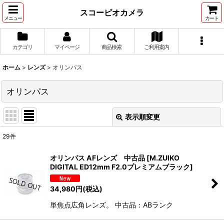
スコーピオカメラ
メニュー
カート
カテゴリ
マイページ
商品検索
ご利用案内
ホーム
>
レンズ
>
オリンパス
オリンパス
表示順変更
閉じる
29
件
表示数
:
オリンパス AFレンズ 中古品
[
M.ZUIKO
DIGITAL ED12mm F2.0プレミアムブラック
]
並び順
:
34,980
円
(税込)
絞り込む
単焦点広角レンズ。 中古品：ABランク