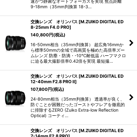
速かつ静粛なオートフォーカスを実現 焦点距離
9-18mm（35mm判換算 18-3…
交換レンズ オリンパス
[
M.ZUIKO DIGITAL ED
8-25mm F4.0 PRO
]
140,800
円
(税込)
16-50mm相当（35mm判換算） 超広角16mmか
ら標準50mmの全域で高画質を極めた高倍率ズー
ムレンズ 防塵・防滴・-10℃耐低温 ハーフマクロ
に迫る最大撮影倍率0.42倍を実現 最短撮…
交換レンズ オリンパス
[
M.ZUIKO DIGITAL ED
12-40mm F2.8 PRO II
]
107,800
円
(税込)
24-80mm相当（35mm判換算） 透過率が良く、
防ぐことが困難だったゴーストやフレアを徹底的
に排除するZERO (Zuiko Extra-low Reflection
Optical) コーティ…
交換レンズ オリンパス
[
M.ZUIKO DIGITAL ED
7-14mm F2.8 PRO
]