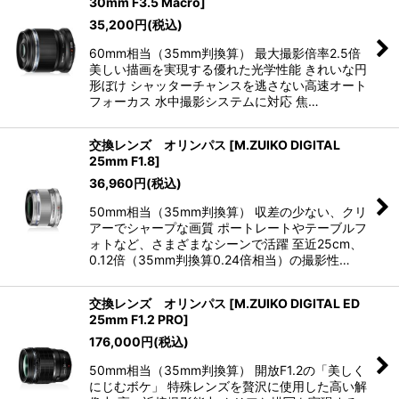
30mm F3.5 Macro
]
35,200
円
(税込)
60mm相当（35mm判換算） 最大撮影倍率2.5倍
美しい描画を実現する優れた光学性能 きれいな円
形ぼけ シャッターチャンスを逃さない高速オート
フォーカス 水中撮影システムに対応 焦…
交換レンズ オリンパス
[
M.ZUIKO DIGITAL
25mm F1.8
]
36,960
円
(税込)
50mm相当（35mm判換算） 収差の少ない、クリ
アーでシャープな画質 ポートレートやテーブルフ
ォトなど、さまざまなシーンで活躍 至近25cm、
0.12倍（35mm判換算0.24倍相当）の撮影性…
交換レンズ オリンパス
[
M.ZUIKO DIGITAL ED
25mm F1.2 PRO
]
176,000
円
(税込)
50mm相当（35mm判換算） 開放F1.2の「美しく
にじむボケ」 特殊レンズを贅沢に使用した高い解