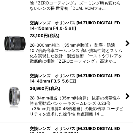
除「ZEROコーティング」 ズーミング時も変わら
ないレンズ長 世界初「DUAL VCMフォ…
交換レンズ オリンパス
[
M.ZUIKO DIGITAL ED
14-150mm F4.0-5.6 II
]
78,100
円
(税込)
28-300mm相当（35mm判換算） 防塵・防滴
10.7倍高倍率ズームレンズ 高い描写性能とスリム
化を実現した設計・製造技術 ゴーストやフレアを
徹底的に排除「ZEROコーティング」 高速か…
交換レンズ オリンパス
[
M.ZUIKO DIGITAL ED
14-42mm F3.5-5.6 EZ
]
36,960
円
(税込)
28-84mm相当（35mm判換算） 抜群の携帯性を
誇る電動式パンケーキズームレンズ 0.23倍
（35mm判換算0.46倍相当）の撮影倍率 ユーザビ
リティを追求した操作性 焦点距離 14-…
交換レンズ オリンパス
[
M.ZUIKO DIGITAL ED