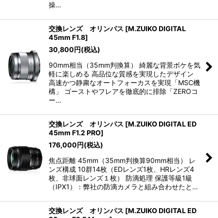
操…
交換レンズ オリンパス
[
M.ZUIKO DIGITAL
45mm F1.8
]
30,800
円
(税込)
90mm相当（35mm判換算） 綺麗な背景ボケを気
軽に楽しめる 高品位な質感を実現したデザイン
高速かつ静粛なオートフォーカスを実現「MSC機
構」 ゴーストやフレアを徹底的に排除「ZEROコ
ー…
交換レンズ オリンパス
[
M.ZUIKO DIGITAL ED
45mm F1.2 PRO
]
176,000
円
(税込)
焦点距離 45mm（35mm判換算90mm相当） レ
ンズ構成 10群14枚（EDレンズ1枚、HRレンズ4
枚、非球面レンズ１枚） 防滴処理 保護等級1級
（IPX1）：弊社の防滴カメラと組み合わせたと…
交換レンズ オリンパス
[
M.ZUIKO DIGITAL ED