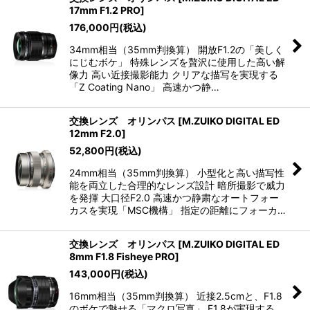
17mm F1.2 PRO
]
176,000
円
(税込)
34mm相当（35mm判換算） 開放F1.2の「美しく
にじむボケ」 特殊レンズを贅沢に使用した高い解
像力 高い近接撮影能力 クリアな描写を実現する
「Z Coating Nano」 高速かつ静…
交換レンズ オリンパス
[
M.ZUIKO DIGITAL ED
12mm F2.0
]
52,800
円
(税込)
24mm相当（35mm判換算） 小型化と高い描写性
能を両立した合理的なレンズ設計 暗所撮影で威力
を発揮 大口径F2.0 高速かつ静粛なオートフォー
カスを実現「MSC機構」 指定の距離にフォーカ…
交換レンズ オリンパス
[
M.ZUIKO DIGITAL ED
8mm F1.8 Fisheye PRO
]
143,000
円
(税込)
16mm相当（35mm判換算） 近接2.5cmと、F1.8
のボケで魅せる「マクロ写真」 F1.8が実現する