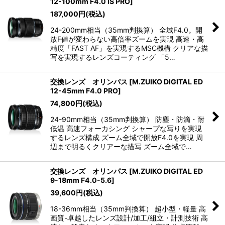
12-100mm F4.0 IS PRO
]
187,000
円
(税込)
24-200mm相当（35mm判換算） 全域F4.0。開
放F値が変わらない高倍率ズームを実現 高速・高
精度「FAST AF」を実現するMSC機構 クリアな描
写を実現するレンズコーティング 「5…
交換レンズ オリンパス
[
M.ZUIKO DIGITAL ED
12-45mm F4.0 PRO
]
74,800
円
(税込)
24-90mm相当（35mm判換算） 防塵・防滴・耐
低温 高速フォーカシング シャープな写りを実現
するレンズ構成 ズーム全域で開放F4.0を実現 周
辺まで明るくクリアーな描写 ズーム全域で…
交換レンズ オリンパス
[
M.ZUIKO DIGITAL ED
9-18mm F4.0-5.6
]
39,600
円
(税込)
18-36mm相当（35mm判換算） 超小型・軽量 高
画質-卓越したレンズ設計/加工/組立・計測技術 高