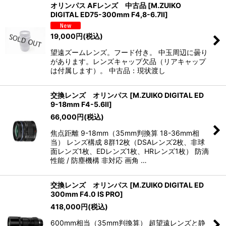
オリンパス AFレンズ 中古品
[
M.ZUIKO
DIGITAL ED75-300mm F4,8-6.7II
]
19,000
円
(税込)
望遠ズームレンズ。フード付き。 中玉周辺に曇り
があります。レンズキャップ欠品（リアキャップ
は付属します）。 中古品：現状渡し
交換レンズ オリンパス
[
M.ZUIKO DIGITAL ED
9-18mm F4-5.6II
]
66,000
円
(税込)
焦点距離 9-18mm（35mm判換算 18-36mm相
当） レンズ構成 8群12枚（DSAレンズ2枚、非球
面レンズ1枚、EDレンズ1枚、HRレンズ1枚） 防滴
性能 / 防塵機構 非対応 画角 …
交換レンズ オリンパス
[
M.ZUIKO DIGITAL ED
300mm F4.0 IS PRO
]
418,000
円
(税込)
600mm相当（35mm判換算） 超望遠レンズと静