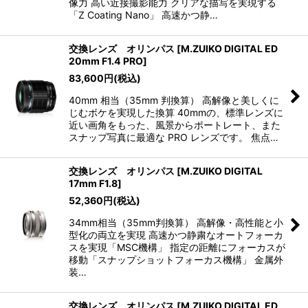
像力 高い近接撮影能力 クリアな描写を実現する
「Z Coating Nano」 高速かつ静…
交換レンズ オリンパス
[
M.ZUIKO DIGITAL ED
20mm F1.4 PRO
]
83,600
円
(税込)
40mm 相当（35mm 判換算） 高解像と美しくに
じむボケを実現した換算 40mmの、標準レンズに
近い画角をもった、風景からポートレート、また
スナップ写真に最適な PRO レンズです。 焦点…
交換レンズ オリンパス
[
M.ZUIKO DIGITAL
17mm F1.8
]
52,360
円
(税込)
34mm相当（35mm判換算） 高解像・高性能と小
型化の両立を実現 高速かつ静粛なオートフォーカ
スを実現「MSC機構」 指定の距離にフォーカスが
移動「スナップショットフォーカス機構」 金属外
装…
交換レンズ オリンパス
[
M.ZUIKO DIGITAL ED