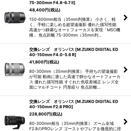
75-300mm F4.8-6.7 II
]
48,400
円
(税込)
150-600mm相当（35mm判換算） 小さく、軽
く、手軽に楽しめる超望遠撮影 優れた描写性能
高速かつ静粛なオートフォーカスを実現「MSC機
構」 焦点距離 75-300mm（35mm判…
交換レンズ オリンパス
[
M.ZUIKO DIGITAL ED
40-150mm F4.0-5.6 R
]
41,800
円
(税込)
80-300mm（35mm判換算） 手持ちの望遠撮影
が可能 動画に適した高速で静かなオートフォーカ
ス 優れた描写性能 すぐれた色収差補正 レンズ全
面にマルチコート 円形絞り 焦点距離…
交換レンズ オリンパス
[
M.ZUIKO DIGITAL ED
40-150mm F2.8 PRO
]
228,800
円
(税込)
80-300mm相当（35mm判換算） ズーム全域
F2.8のPROレンズ ゴーストやフレアを徹底的に排