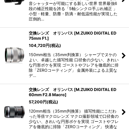
音シャッターが可能にする新しい世界 世界最強6
段の補正性能を誇る「5軸シンクロ手ぶれ補正 」
小型・軽量、防塵・防滴・耐低温性能が実現した
圧倒的…
交換レンズ オリンパス
[
M.ZUIKO DIGITAL ED
75mm F1.
]
104,720
円
(税込)
150mm相当（35mm判換算） シャープでヌケの
よい、卓越した描写性能 口径食の少ない、きれい
な円形ボケを実現 ゴーストやフレアを徹底的に排
除「ZEROコーティング」 金属外装による上質な
デ…
交換レンズ オリンパス
[
M.ZUIKO DIGITAL ED
60mm F2.8 Macro
]
57,200
円
(税込)
120mm相当（35mm判換算） 描写性能にこだわ
った等倍マクロレンズ マクロ撮影領域で口径食の
少ない、きれいな円形ボケを実現 ゴーストやフレ
アを徹底的に排除「ZEROコーティング」 快適な