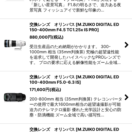
「新しい星景写真」 F1.8の明るさで、迫力ある夜
景写真 フィッシュアイで新鮮な印象の…
交換レンズ オリンパス
[
M.ZUIKO DIGITAL ED
150-400mm F4.5 TC1.25x IS PRO
]
880,000
円
(税込)
受注生産品のため納期がかかります。 300-
1000mm 相当 (35mm判換算) 究極の超望遠性能
を追求して開発したハイスペックなPROレンズで
す。 プロの要求に応える解像性能をズーム全域…
交換レンズ オリンパス
[
M.ZUIKO DIGITAL ED
100-400mm F5.0-6.3 IS
]
171,600
円
(税込)
200-800mm 相当 (35mm判換算) テレコンバータ
ーの使用で最大1600mm相当の超望遠撮影が可能
迫力のテレマクロ撮影 優れた光学設計と安心の防
塵・防滴機能 ズーム全域で高い描写性…
交換レンズ オリンパス
[
M.ZUIKO DIGITAL ED