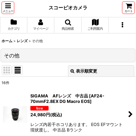
スコーピオカメラ
メニュー
カート
カテゴリ
マイページ
商品検索
ご利用案内
ホーム
>
レンズ
>
その他
その他
表示順変更
閉じる
16
件
表示数
:
SIGAMA AFレンズ 中古品
[
AF24-
70mmF2.8EX DG Macro EOS
]
並び順
:
24,980
円
(税込)
絞り込む
レンズ内若干ホコリあります。 EOS EFマウント
現状渡し。 中古品 Bランク