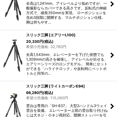
全高は1,241mm。アイレベルより低めですが、一
般撮影ならカバーできる高さです。反転式の伸縮
方式で、縮長350mmを実現。 ローポジションを
含め3段階に開脚する、マルチポジション仕様。
脚は持ちやす…
スリック三脚
[
エアリーL100
]
20,330
円
(税込)
希望小売価格
:
32,780
円
全高1,543mm、エレベーターを下げた状態でも
1,309mmの高さを確保し、アイレベルが出せる、
エアリーシリーズのロングモデル。 簡単にセット
ができる「ハライチロック」や反転時にペットボ
トルと同等の…
スリック三脚
[
ライトカーボンE94
]
66,280
円
(税込)
希望小売価格
:
115,060
円
雲台は専用の「SH-837」 大型2ハンドル3ウェイ
雲台を装備。 エレベーター上部の雲台取り付けね
じは大ネジ・小ネジ両対応。開脚ストッパーを引