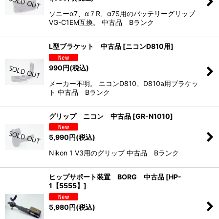
ソニーα7、α７R、α7S用のバッテリーグリップ
VG-C1EM互換。 中古品 Bランク
L型ブラケット 中古品
[
ニコンD810用
]
990
円
(税込)
メーカー不明。 ニコンD810、D810a用ブラケッ
ト 中古品 Bランク
グリップ ニコン 中古品
[
GR-N1010
]
5,990
円
(税込)
Nikon 1 V3用のグリップ 中古品 Bランク
ヒップサポート装置 BORG 中古品
[
HP-
1【5555】
]
5,980
円
(税込)