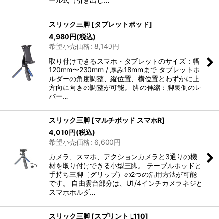
ール式（引き出し…
スリック三脚
[
タブレットポッド
]
4,980
円
(税込)
希望小売価格
:
8,140
円
取り付けできるスマホ・タブレットのサイズ：幅
120mm〜230mm / 厚み18mmまで タブレットホ
ルダーの角度調整、縦位置、横位置とわずかに上
方向に向きの調整が可能。 脚の伸縮：脚裏側のレ
バー…
スリック三脚
[
マルチポッド スマホR
]
4,010
円
(税込)
希望小売価格
:
6,600
円
カメラ、スマホ、アクションカメラと3通りの機
材を取り付けできる小型三脚。 テーブルポッドと
手持ち三脚（グリップ）の2つの活用方法が可能
です。 自由雲台部分は、U1/4インチカメラネジと
スマホホルダ…
スリック三脚
[
スプリント L110
]