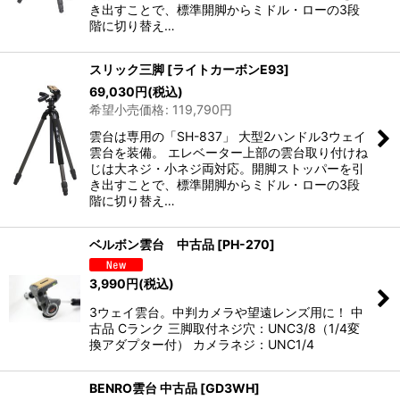
き出すことで、標準開脚からミドル・ローの3段
階に切り替え…
スリック三脚
[
ライトカーボンE93
]
69,030
円
(税込)
希望小売価格
:
119,790
円
雲台は専用の「SH-837」 大型2ハンドル3ウェイ
雲台を装備。 エレベーター上部の雲台取り付けね
じは大ネジ・小ネジ両対応。開脚ストッパーを引
き出すことで、標準開脚からミドル・ローの3段
階に切り替え…
ベルボン雲台 中古品
[
PH-270
]
3,990
円
(税込)
3ウェイ雲台。中判カメラや望遠レンズ用に！ 中
古品 Cランク 三脚取付ネジ穴：UNC3/8（1/4変
換アダプター付） カメラネジ：UNC1/4
BENRO雲台 中古品
[
GD3WH
]