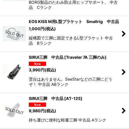
BORG製品のたわみ防止用ヒップサポート。 中古
品 Cランク
EOS KISS M用L型ブラケット Smallrig 中古品
1,000
円
(税込)
縦構図で三脚に固定できるL型ブラケット 中古
品 Bランク
SIRUI三脚 中古品
[
Traveler 7A 三脚のみ
]
3,990
円
(税込)
雲台はありません。SeeStarなどの三脚にどう
ぞ！ 中古品 ABランク
SIRUI三脚 中古品
[
AT-125
]
9,980
円
(税込)
持ち運びに便利な軽量三脚 中古品 Aランク