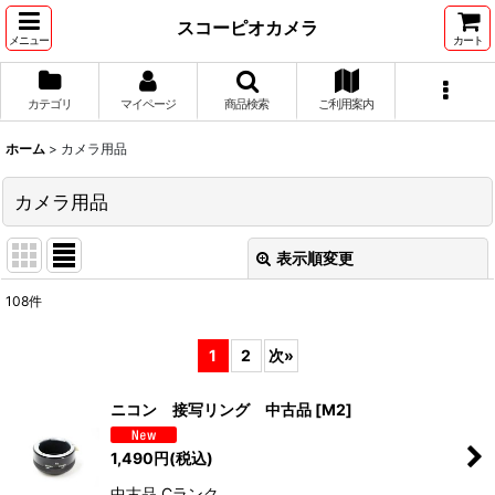
スコーピオカメラ
メニュー
カート
カテゴリ
マイページ
商品検索
ご利用案内
ホーム
>
カメラ用品
カメラ用品
表示順変更
閉じる
108
件
サブカテゴリ
:
1
2
次
»
表示数
:
ニコン 接写リング 中古品
[
M2
]
並び順
:
1,490
円
(税込)
中古品 Cランク