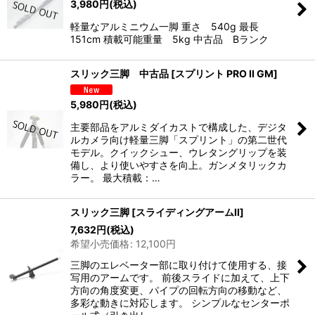
3,980
円
(税込)
軽量なアルミニウム一脚 重さ 540g 最長
151cm 積載可能重量 5kg 中古品 Bランク
スリック三脚 中古品
[
スプリント PRO II GM
]
5,980
円
(税込)
主要部品をアルミダイカストで構成した、デジタ
ルカメラ向け軽量三脚「スプリント」の第二世代
モデル。クイックシュー、ウレタングリップを装
備し、より使いやすさを向上。ガンメタリックカ
ラー。 最大積載：…
スリック三脚
[
スライディングアームII
]
7,632
円
(税込)
希望小売価格
:
12,100
円
三脚のエレベーター部に取り付けて使用する、接
写用のアームです。 前後スライドに加えて、上下
方向の角度変更、パイプの回転方向の移動など、
多彩な動きに対応します。 シンプルなセンターポ