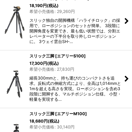
18,190
円
(税込)
希望小売価格
:
29,260
円
スリック独自の開脚機構「ハライチロック」の採
用で、ローポジションのセットが簡単。 3段階に
開脚角度を変更でき、最も低い状態では、分割エ
レベーターの下半分を取り外しローポジション
に。 3ウェイ雲台SH-…
スリック三脚
[
エアリーS100
]
17,300
円
(税込)
希望小売価格
:
27,830
円
縮長300mmと、持ち運びのコンパクトさを追
求。反転式の伸縮方式により、全高は1,014mmと
1mを超える高さを実現。ローポジションを含め3
段階に開脚する、マルチポジション仕様。 小型・
軽量を実現する…
スリック三脚
[
エアリーM100
]
18,680
円
(税込)
希望小売価格
:
30,140
円