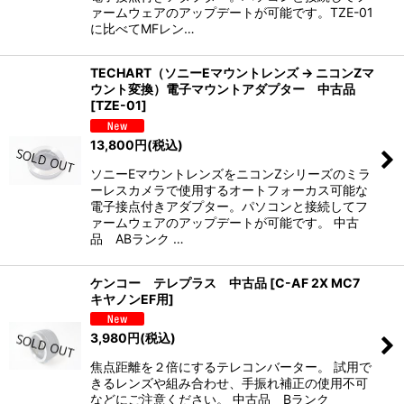
ァームウェアのアップデートが可能です。TZE-01
に比べてMFレン…
TECHART（ソニーEマウントレンズ → ニコンZマ
ウント変換）電子マウントアダプター 中古品
[
TZE-01
]
13,800
円
(税込)
ソニーEマウントレンズをニコンZシリーズのミラ
ーレスカメラで使用するオートフォーカス可能な
電子接点付きアダプター。パソコンと接続してフ
ァームウェアのアップデートが可能です。 中古
品 ABランク …
ケンコー テレプラス 中古品
[
C-AF 2X MC7
キヤノンEF用
]
3,980
円
(税込)
焦点距離を２倍にするテレコンバーター。 試用で
きるレンズや組み合わせ、手振れ補正の使用不可
などにご注意ください。 中古品 Bランク