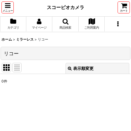
スコーピオカメラ
メニュー
カート
カテゴリ
マイページ
商品検索
ご利用案内
ホーム
>
ミラーレス
>
リコー
リコー
表示順変更
閉じる
0
件
表示数
:
並び順
:
絞り込む