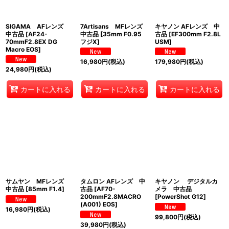
SIGAMA AFレンズ
7Artisans MFレンズ
キヤノン AFレンズ 中
中古品
[
AF24-
中古品
[
35mm F0.95
古品
[
EF300mm F2.8L
70mmF2.8EX DG
フジX
]
USM
]
Macro EOS
]
16,980
円
(税込)
179,980
円
(税込)
24,980
円
(税込)
カートに入れる
カートに入れる
カートに入れる
サムヤン MFレンズ
タムロン AFレンズ 中
キヤノン デジタルカ
中古品
[
85mm F1.4
]
古品
[
AF70-
メラ 中古品
200mmF2.8MACRO
[
PowerShot G12
]
(A001) EOS
]
16,980
円
(税込)
99,800
円
(税込)
39,980
円
(税込)