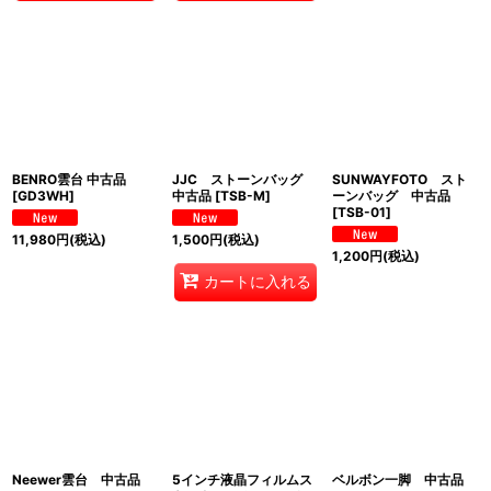
BENRO雲台 中古品
JJC ストーンバッグ
SUNWAYFOTO スト
[
GD3WH
]
中古品
[
TSB-M
]
ーンバッグ 中古品
[
TSB-01
]
11,980
円
(税込)
1,500
円
(税込)
1,200
円
(税込)
カートに入れる
Neewer雲台 中古品
5インチ液晶フィルムス
ベルボン一脚 中古品