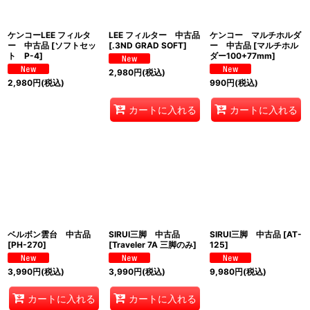
ケンコーLEE フィルタ
LEE フィルター 中古品
ケンコー マルチホルダ
ー 中古品
[
ソフトセッ
[
.3ND GRAD SOFT
]
ー 中古品
[
マルチホル
ト P-4
]
ダー100+77mm
]
2,980
円
(税込)
2,980
円
(税込)
990
円
(税込)
カートに入れる
カートに入れる
ベルボン雲台 中古品
SIRUI三脚 中古品
SIRUI三脚 中古品
[
AT-
[
PH-270
]
[
Traveler 7A 三脚のみ
]
125
]
3,990
円
(税込)
3,990
円
(税込)
9,980
円
(税込)
カートに入れる
カートに入れる