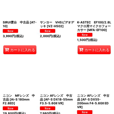
SIRUI雲台 中古品
[
AT-
サンヨー VHSビデオデ
K-ASTEC EF100/2.8L
10
]
ッキ
[
VZ-H502
]
マクロ用マイクロフォー
カサー
[
MFA-EF100
]
3,990
円
(税込)
2,000
円
(税込)
1,500
円
(税込)
カートに入れる
カートに入れる
ニコン MFレンズ 中
ニコン AFレンズ 中古
ニコン AFレンズ 中古
古品
[
Ai-S 180mm
品
[
AF-S DX18-55mm
品
[
AF-S DX55-
F2.8ED
]
F3.5-5.6GII VR
]
200mm F4-5.6GII ED
VR
]
29,800
円
(税込)
7,980
円
(税込)