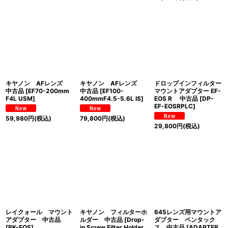
キヤノン AFレンズ
キヤノン AFレンズ
ドロップインフィルター
中古品
[
EF70-200mm
中古品
[
EF100-
マウントアダプター EF-
F4L USM
]
400mmF4.5-5.6L IS
]
EOS R 中古品
[
DP-
EF-EOSRPLC
]
59,980
円
(税込)
79,800
円
(税込)
29,800
円
(税込)
レイクォール マウント
キヤノン フィルターホ
645レンズ用マウントア
アダプター 中古品
ルダー 中古品
[
Drop-
ダプター ペンタック
[
PK-EOS
]
in Screw Filter Holder
ス 中古品
[
ADAPTER