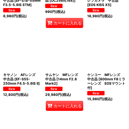
中古品
[
EF-S18-55mm
品
[
OC256x(16x)
]
レフカメラ 中古品
F3.5-5.6IS STM
]
[
EOS KISS X5
]
990
円
(税込)
6,980
円
(税込)
16,980
円
(税込)
カートに入れる
キヤノン AFレンズ
サムヤン MFレンズ
ケンコー MFレンズ
中古品
[
EF-S55-
中古品
[
14mm F2.8
中古品
[
800mm F8ミラ
250mm F4.5-5.6IS II
]
Mark2
]
ーレンズ EOSマウント
付
]
12,800
円
(税込)
29,980
円
(税込)
15,980
円
(税込)
カートに入れる