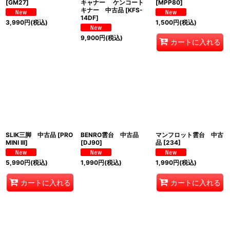
[
GM27
]
キャナー ケンコート
[
MPP80
]
キナー 中古品
[
KFS-
14DF
]
3,990
円
(税込)
1,500
円
(税込)
9,900
円
(税込)
カートに入れる
SLIK三脚 中古品
[
PRO
BENRO雲台 中古品
マンフロット雲台 中古
MINI III
]
[
DJ90
]
品
[
234
]
5,990
円
(税込)
1,990
円
(税込)
1,990
円
(税込)
カートに入れる
カートに入れる