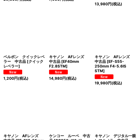
13,980
円
(税込)
ベルボン クイックレベ
キヤノン AFレンズ
キヤノン AFレンズ
ラー 中古品
[
クイック
中古品
[
EF40mm
中古品
[
EF-S55-
レベラー
]
F2.8STM
]
250mm F4-5.6IS
STM
]
1,200
円
(税込)
14,980
円
(税込)
19,980
円
(税込)
キヤノン AFレンズ
ケンコー ルーペ 中古
キヤノン デジタル一眼