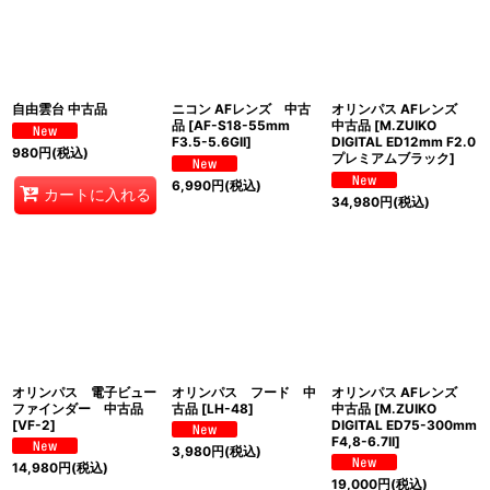
自由雲台 中古品
ニコン AFレンズ 中古
オリンパス AFレンズ
品
[
AF-S18-55mm
中古品
[
M.ZUIKO
F3.5-5.6GII
]
DIGITAL ED12mm F2.0
980
円
(税込)
プレミアムブラック
]
6,990
円
(税込)
カートに入れる
34,980
円
(税込)
オリンパス 電子ビュー
オリンパス フード 中
オリンパス AFレンズ
ファインダー 中古品
古品
[
LH-48
]
中古品
[
M.ZUIKO
[
VF-2
]
DIGITAL ED75-300mm
F4,8-6.7II
]
3,980
円
(税込)
14,980
円
(税込)
19,000
円
(税込)