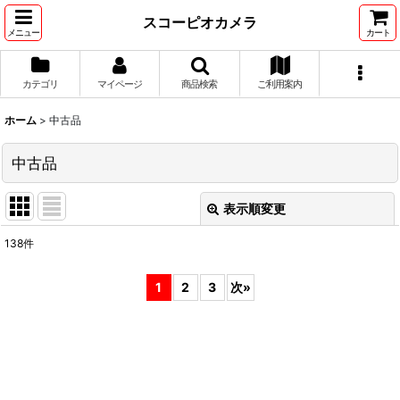
スコーピオカメラ
メニュー
カート
カテゴリ
マイページ
商品検索
ご利用案内
ホーム
>
中古品
中古品
表示順変更
閉じる
138
件
表示数
:
1
2
3
次
»
並び順
:
絞り込む