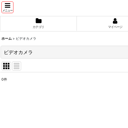
メニュー
カテゴリ
マイページ
ホーム
>
ビデオカメラ
ビデオカメラ
0
件
表示数
:
並び順
: