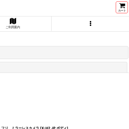
カート
ご利用案内
閉じる
フジ ミラーレスカメラ
[
X-H2 JP ボディ
]