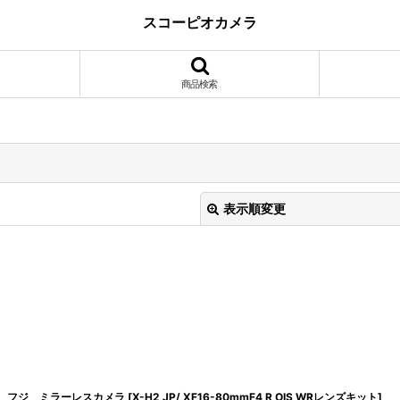
スコーピオカメラ
商品検索
表示順変更
絞り込む
フジ ミラーレスカメラ
[
X-H2 JP/ XF16-80mmF4 R OIS WRレンズキット
]