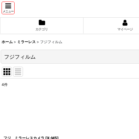
メニュー
カテゴリ
マイページ
ホーム
>
ミラーレス
>
フジフィルム
フジフィルム
4
件
表示数
:
並び順
:
フジ ミラーレスカメラ
[
X-M5
]