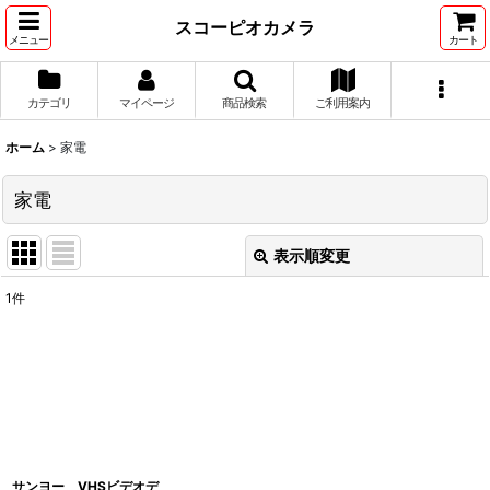
スコーピオカメラ
メニュー
カート
カテゴリ
マイページ
商品検索
ご利用案内
ホーム
>
家電
家電
表示順変更
閉じる
1
件
表示数
:
並び順
:
絞り込む
サンヨー VHSビデオデ