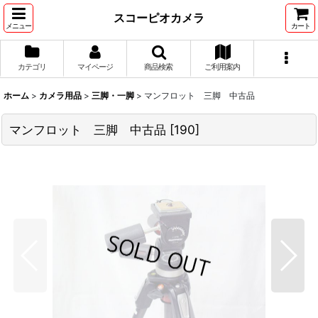
スコーピオカメラ
メニュー
カート
カテゴリ
マイページ
商品検索
ご利用案内
ホーム
>
カメラ用品
>
三脚・一脚
>
マンフロット 三脚 中古品
マンフロット 三脚 中古品
[
190
]