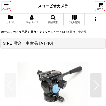
スコーピオカメラ
メニュー
カート
カテゴリ
マイページ
商品検索
ご利用案内
ホーム
>
カメラ用品
>
雲台・クィックシュー
>
SIRUI雲台 中古品
SIRUI雲台 中古品
[
AT-10
]